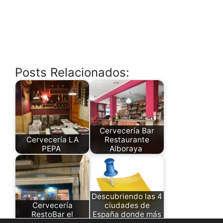
Posts Relacionados:
Cervecería Bar
Cervecería LA
Restaurante
PEPA
Alboraya
Descubriendo las 4
Cervecería
ciudades de
RestoBar el
España donde más