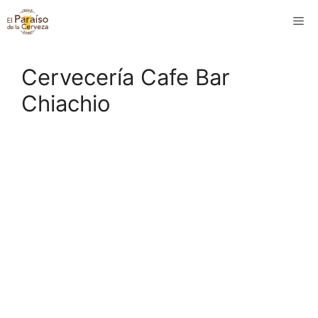
Saltar
M
al
contenido
Cervecería Cafe Bar
Chiachio