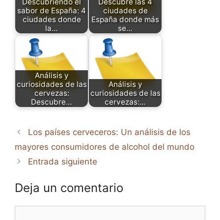
Descubriendo el
Descubre las 4
sabor de España: 4
ciudades de
ciudades donde
España donde más
la…
se…
Análisis y
curiosidades de las
Análisis y
cervezas:
curiosidades de las
Descubre…
cervezas:…
Los países cerveceros: Un análisis de los
mayores consumidores de alcohol del mundo
Entrada siguiente
Deja un comentario
Comentario