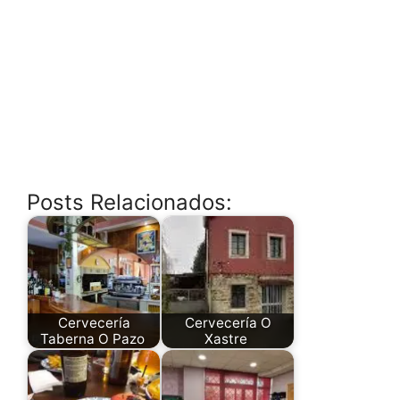
Posts Relacionados:
Cervecería
Cervecería O
Taberna O Pazo
Xastre