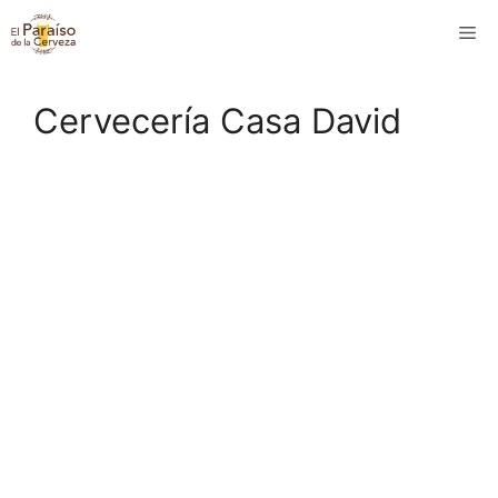
Saltar
M
al
contenido
Cervecería Casa David