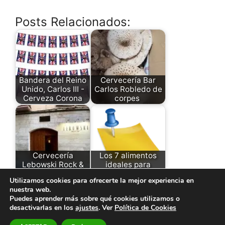
Posts Relacionados:
Bandera del Reino
Cervecería Bar
Unido, Carlos III -
Carlos Robledo de
Cerveza Corona
corpes
Cervecería
Los 7 alimentos
Lebowski Rock &
ideales para
Pub - Teruel
contrarrestar los…
Utilizamos cookies para ofrecerte la mejor experiencia en
nuestra web.
Puedes aprender más sobre qué cookies utilizamos o
desactivarlas en los
ajustes
. Ver
Política de Cookies
© 2026 El Paraíso de la Cerveza -
Aviso legal y Política