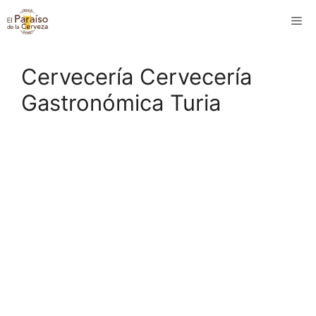
Saltar
M
al
contenido
Cervecería Cervecería
Gastronómica Turia