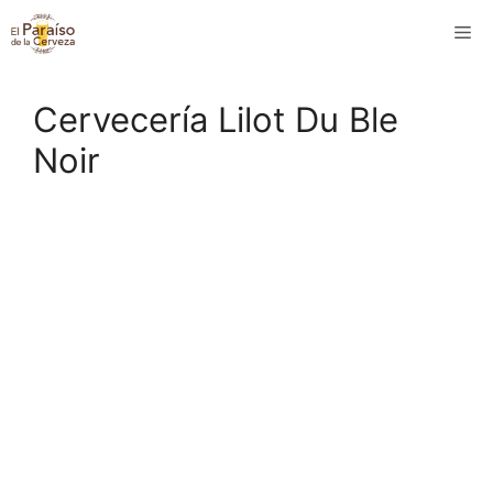
Saltar
M
al
contenido
Cervecería Lilot Du Ble
Noir