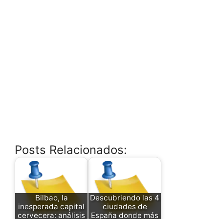
Posts Relacionados:
Bilbao, la
Descubriendo las 4
inesperada capital
ciudades de
cervecera: análisis
España donde más