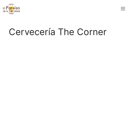
Saltar
M
al
contenido
Cervecería The Corner