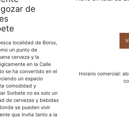
 gozar de
es
bete
V
resca localidad de Borox,
como un punto de
uena cerveza y la
égicamente en la Calle
to se ha convertido en el
Horario comercial: abi
reciendo un espacio
co
 la comodidad y
Bar Sorbete no es solo un
dad de cervezas y bebidas
donde se pueden vivir
te que invita tanto a la