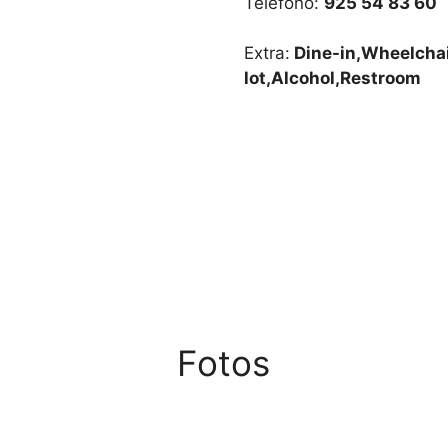
Teléfono:
925 54 83 60
Extra:
Dine-in,Wheelchai
lot,Alcohol,Restroom
Fotos