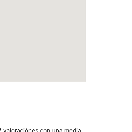
7
valoraciónes con una media