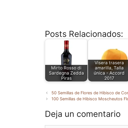
Posts Relacionados:
Visera trasera
Mirto Rosso di
amarilla, Talla
Sardegna Zedda
única - Accord
Piras
2017
50 Semillas de Flores de Hibisco de Co
100 Semillas de Hibisco Moscheutos Fl
Deja un comentario