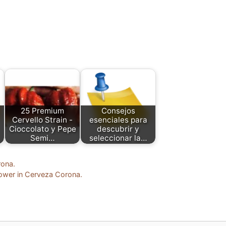
25 Premium
Consejos
Cervello Strain -
esenciales para
Cioccolato y Pepe
descubrir y
Semi…
seleccionar la…
rona.
ower in Cerveza Corona.