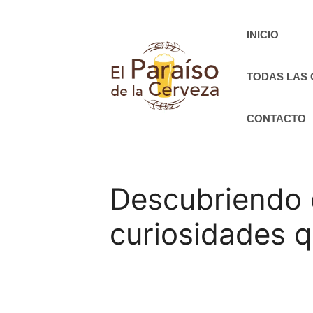
Saltar
al
INICIO
contenido
TODAS LAS
CONTACTO
Descubriendo e
curiosidades 