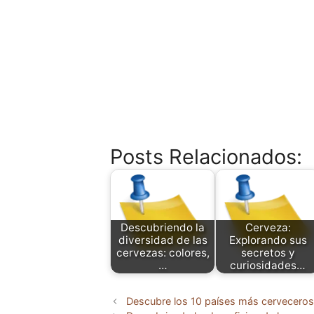
Posts Relacionados:
Descubriendo la
Cerveza:
diversidad de las
Explorando sus
cervezas: colores,
secretos y
…
curiosidades…
Descubre los 10 países más cerveceros 