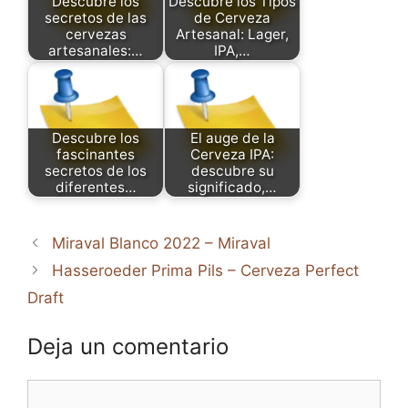
Descubre los
Descubre los Tipos
secretos de las
de Cerveza
cervezas
Artesanal: Lager,
artesanales:…
IPA,…
Descubre los
El auge de la
fascinantes
Cerveza IPA:
secretos de los
descubre su
diferentes…
significado,…
Miraval Blanco 2022 – Miraval
Hasseroeder Prima Pils – Cerveza Perfect
Draft
Deja un comentario
Comentario