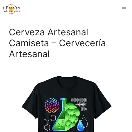
Saltar
M
al
contenido
Cerveza Artesanal
Camiseta – Cervecería
Artesanal