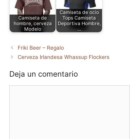
Camiseta de ocio
Camiseta de
Tops Camiseta
hombre, cerveza
Deportiva Hombre,
Modelo
…
Friki Beer – Regalo
Cerveza Irlandesa Whassup Flockers
Deja un comentario
Comentario