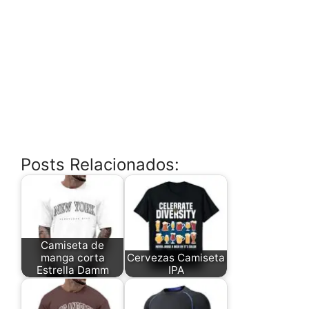
Posts Relacionados:
Camiseta de
manga corta
Cervezas Camiseta
Estrella Damm
IPA