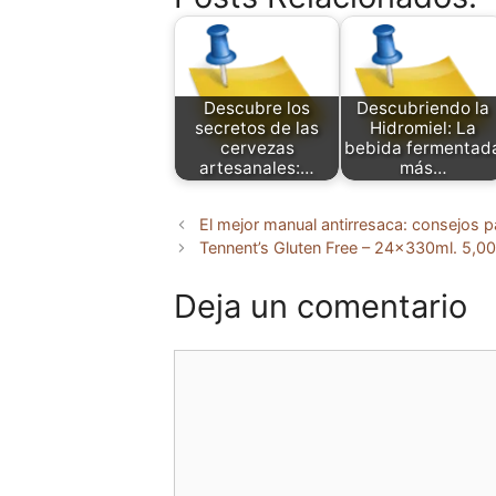
Descubre los
Descubriendo la
secretos de las
Hidromiel: La
cervezas
bebida fermentad
artesanales:…
más…
El mejor manual antirresaca: consejos p
Tennent’s Gluten Free – 24x330ml. 5,00
Deja un comentario
Comentario