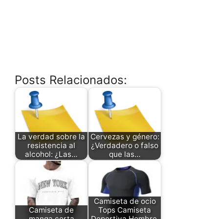
Posts Relacionados:
La verdad sobre la
Cervezas y género:
resistencia al
¿Verdadero o falso
alcohol: ¿Las…
que las…
Camiseta de ocio
Camiseta de
Tops Camiseta
manga corta
Deportiva Hombre,