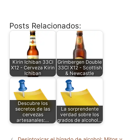
Posts Relacionados:
Kirin Ichiban 33Cl
Grimbergen Double
X12 - Cerveza Kirin
33Cl X12 - Scottish
Ichiban
& Newcastle
Descubre los
secretos de las
La sorprendente
cervezas
verdad sobre los
artesanales:…
grados de alcohol…
Desintoxicar el hígado de alcohol: Mitos y