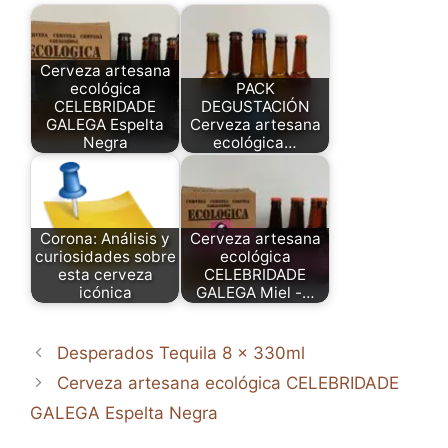
Cerveza artesana
ecológica
PACK
CELEBRIDADE
DEGUSTACIÓN
GALEGA Espelta
Cerveza artesana
Negra
ecológica…
Corona: Análisis y
Cerveza artesana
curiosidades sobre
ecológica
esta cerveza
CELEBRIDADE
icónica
GALEGA Miel -…
Desperados Tequila 8 x 330ml
Cerveza artesana ecológica CELEBRIDADE
GALEGA Espelta Negra