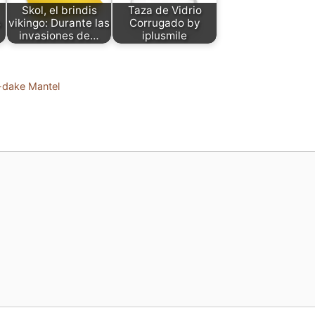
Skol, el brindis
Taza de Vidrio
s
vikingo: Durante las
Corrugado by
invasiones de…
iplusmile
-dake Mantel