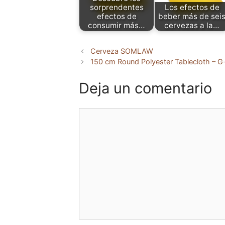
sorprendentes
Los efectos de
efectos de
beber más de sei
consumir más…
cervezas a la…
Cerveza SOMLAW
150 cm Round Polyester Tablecloth – G
Deja un comentario
Comentario