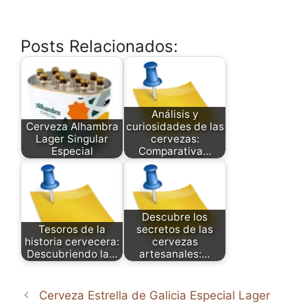
Posts Relacionados:
Análisis y
Cerveza Alhambra
curiosidades de las
Lager Singular
cervezas:
Especial
Comparativa…
Descubre los
Tesoros de la
secretos de las
historia cervecera:
cervezas
Descubriendo la…
artesanales:…
Cerveza Estrella de Galicia Especial Lager