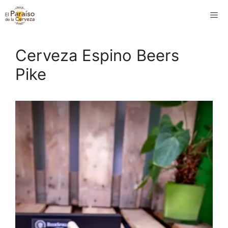
Saltar
M
al
contenido
Cerveza Espino Beers
Pike