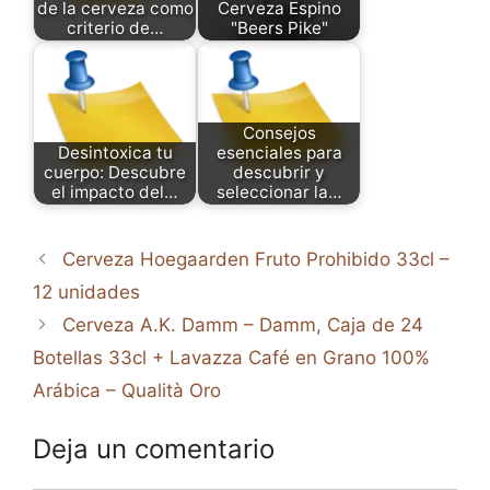
de la cerveza como
Cerveza Espino
criterio de…
"Beers Pike"
Consejos
Desintoxica tu
esenciales para
cuerpo: Descubre
descubrir y
el impacto del…
seleccionar la…
Cerveza Hoegaarden Fruto Prohibido 33cl –
12 unidades
Cerveza A.K. Damm – Damm, Caja de 24
Botellas 33cl + Lavazza Café en Grano 100%
Arábica – Qualità Oro
Deja un comentario