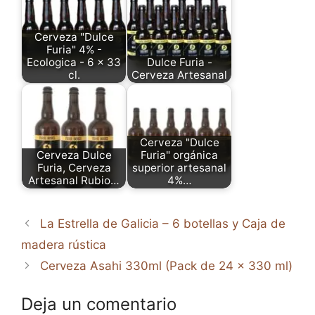
Cerveza "Dulce
Furia" 4% -
Ecologica - 6 x 33
Dulce Furia -
cl.
Cerveza Artesanal
Cerveza "Dulce
Cerveza Dulce
Furia" orgánica
Furia, Cerveza
superior artesanal
Artesanal Rubio…
4%…
La Estrella de Galicia – 6 botellas y Caja de
madera rústica
Cerveza Asahi 330ml (Pack de 24 x 330 ml)
Deja un comentario