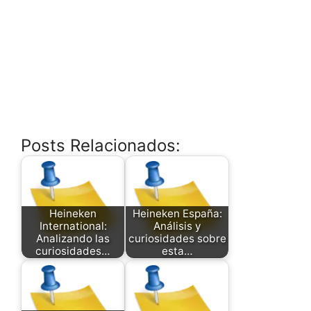
Posts Relacionados:
Heineken
Heineken España:
International:
Análisis y
Analizando las
curiosidades sobre
curiosidades…
esta…