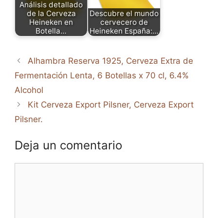
Análisis detallado
de la Cerveza
Descubre el mundo
Heineken en
cervecero de
Botella…
Heineken España:…
Alhambra Reserva 1925, Cerveza Extra de
Fermentación Lenta, 6 Botellas x 70 cl, 6.4%
Alcohol
Kit Cerveza Export Pilsner, Cerveza Export
Pilsner.
Deja un comentario
Comentario