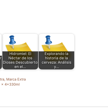
Hidromiel: El
Explorando la
r
Néctar de los
historia de la
Dioses Descubierto
cerveza: Análisis
en el…
y…
ra, Marca Extra
 6 x 4x330ml