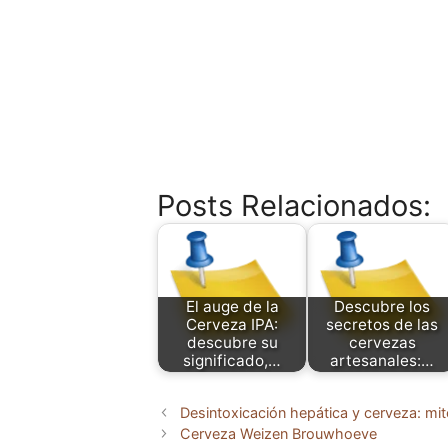
Posts Relacionados:
El auge de la
Descubre los
Cerveza IPA:
secretos de las
descubre su
cervezas
significado,…
artesanales:…
Desintoxicación hepática y cerveza: mi
Cerveza Weizen Brouwhoeve