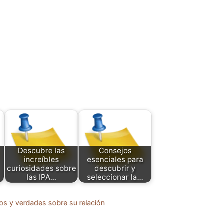
Descubre las
Consejos
increíbles
esenciales para
curiosidades sobre
descubrir y
las IPA…
seleccionar la…
tos y verdades sobre su relación