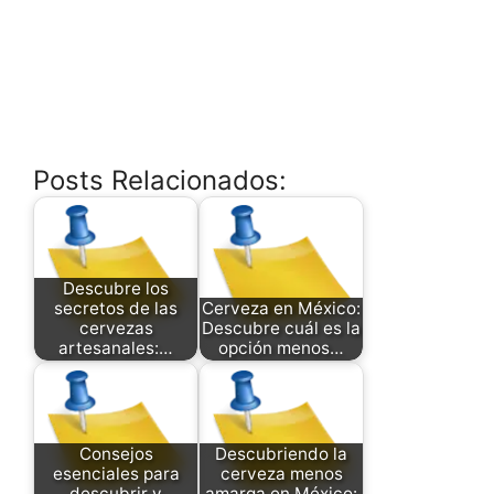
Posts Relacionados:
Descubre los
secretos de las
Cerveza en México:
cervezas
Descubre cuál es la
artesanales:…
opción menos…
Consejos
Descubriendo la
esenciales para
cerveza menos
descubrir y
amarga en México: