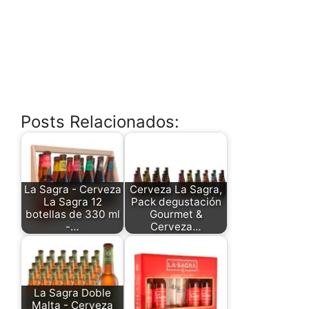
Posts Relacionados:
La Sagra - Cerveza
Cerveza La Sagra,
La Sagra 12
Pack degustación
botellas de 330 ml
Gourmet &
-…
Cerveza…
La Sagra Doble
Malta - Cerveza