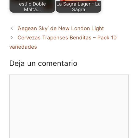
estlio Doble
La Sagra Lager - La
Malta…
Sagra
‘Aegean Sky’ de New London Light
Cervezas Trapenses Benditas – Pack 10
variedades
Deja un comentario
Comentario