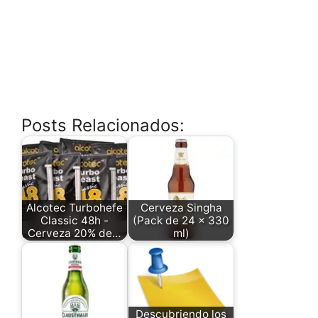
Posts Relacionados:
Alcotec Turbohefe
Cerveza Singha
Classic 48h -
(Pack de 24 x 330
Cerveza 20% de…
ml)
Descubriendo los