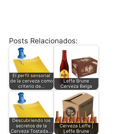
Posts Relacionados:
El perfil sensorial
de la cerveza como
Leffe Brune
criterio de…
Cerveza Belga
Descubriendo los
secretos de la
Cerveza Leffe |
Cerveza Tostada…
Leffe Brune