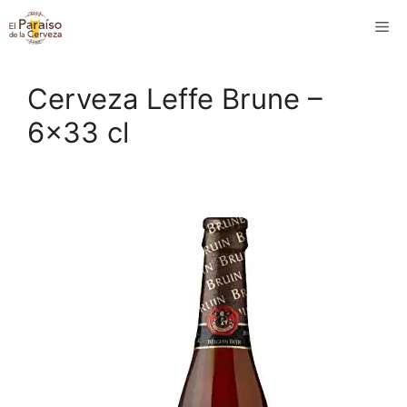
Saltar
M
al
contenido
Cerveza Leffe Brune –
6×33 cl