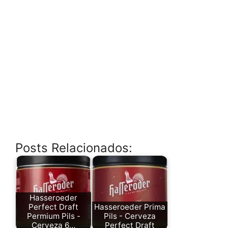
Posts Relacionados:
Hasseroeder
Perfect Draft
Hasseroeder Prima
Permium Pils -
Pils - Cerveza
Cerveza 6…
Perfect Draft