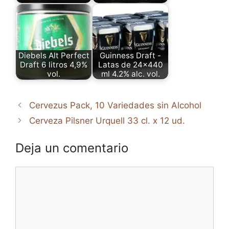
Diebels Alt Perfect
Guinness Draft -
Draft 6 litros 4,9%
Latas de 24x440
vol.
ml 4.2% alc. vol.
Cervezus Pack, 10 Variedades sin Alcohol
Cerveza Pilsner Urquell 33 cl. x 12 ud.
Deja un comentario
Comentario