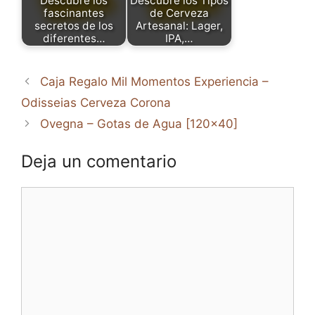
Descubre los
Descubre los Tipos
fascinantes
de Cerveza
secretos de los
Artesanal: Lager,
diferentes…
IPA,…
Caja Regalo Mil Momentos Experiencia –
Odisseias Cerveza Corona
Ovegna – Gotas de Agua [120×40]
Deja un comentario
Comentario