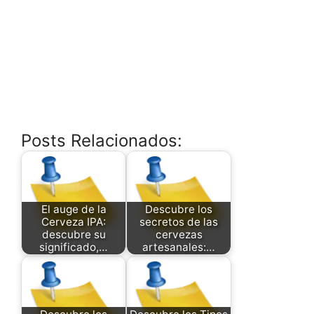
Posts Relacionados:
El auge de la
Descubre los
Cerveza IPA:
secretos de las
descubre su
cervezas
significado,…
artesanales:…