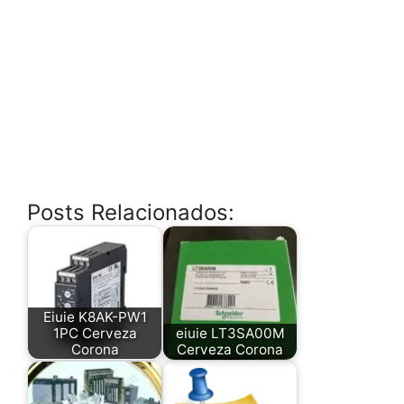
Posts Relacionados:
Eiuie K8AK-PW1
1PC Cerveza
eiuie LT3SA00M
Corona
Cerveza Corona