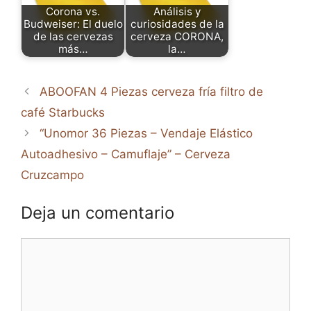
Corona vs.
Análisis y
Budweiser: El duelo
curiosidades de la
de las cervezas
cerveza CORONA,
más…
la…
ABOOFAN 4 Piezas cerveza fría filtro de
café Starbucks
“Unomor 36 Piezas – Vendaje Elástico
Autoadhesivo – Camuflaje” – Cerveza
Cruzcampo
Deja un comentario
Comentario