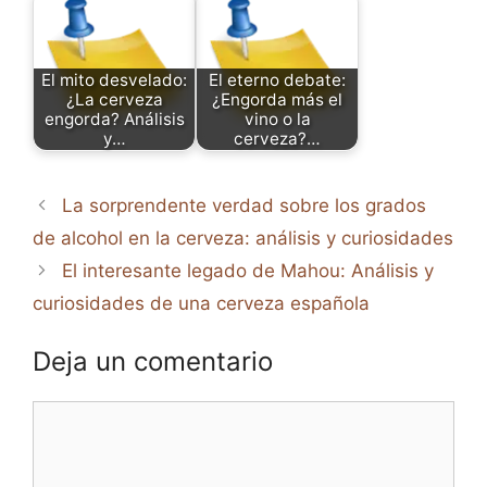
El mito desvelado:
El eterno debate:
¿La cerveza
¿Engorda más el
engorda? Análisis
vino o la
y…
cerveza?…
La sorprendente verdad sobre los grados
de alcohol en la cerveza: análisis y curiosidades
El interesante legado de Mahou: Análisis y
curiosidades de una cerveza española
Deja un comentario
Comentario