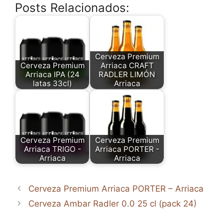
Posts Relacionados:
Cerveza Premium
Cerveza Premium
Arriaca CRAFT
Arriaca IPA (24
RADLER LIMÓN
latas 33cl)
Arriaca
Cerveza Premium
Cerveza Premium
Arriaca TRIGO -
Arriaca PORTER -
Arriaca
Arriaca
Cerveza Premium Arriaca PORTER – Arriaca
Cerveza Ambar Radler 0.0 25 cl (pack 24)