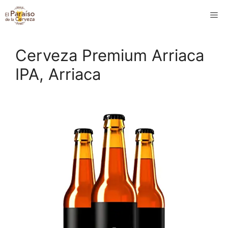
Saltar
M
al
contenido
Cerveza Premium Arriaca
IPA, Arriaca