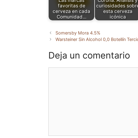
Las marcas
Corona: Análisis y
favoritas de
curiosidades sobr
cerveza en cada
esta cerveza
Comunidad…
icónica
Somersby Mora 4.5%
Warsteiner Sin Alcohol 0,0 Botellín Terci
Deja un comentario
Comentario