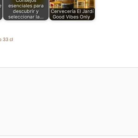
Consejos
e
esenciales para
descubrir y
Cervecería El Jardí
seleccionar la…
Good Vibes Only
o 33 cl