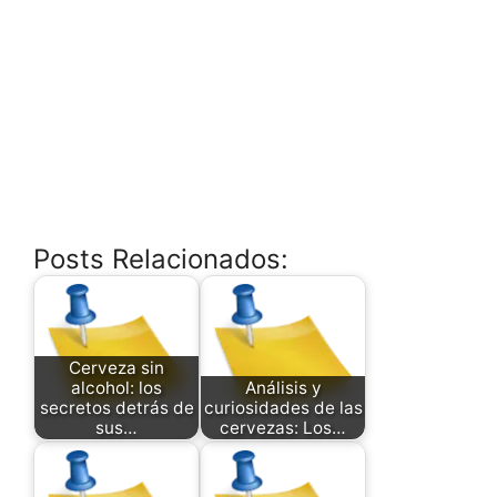
Posts Relacionados:
Cerveza sin
alcohol: los
Análisis y
secretos detrás de
curiosidades de las
sus…
cervezas: Los…