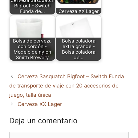
Cerveza Sasquatch
Bigfoot - Switch
Funda de…
Cerveza XX Lager
Bolsa de cerveza
Bolsa coladora
con cordón -
extra grande -
Modelo de nylon
Bolsa coladora
Smith Brewery
de…
Cerveza Sasquatch Bigfoot – Switch Funda
de transporte de viaje con 20 accesorios de
juego, talla única
Cerveza XX Lager
Deja un comentario
Comentario