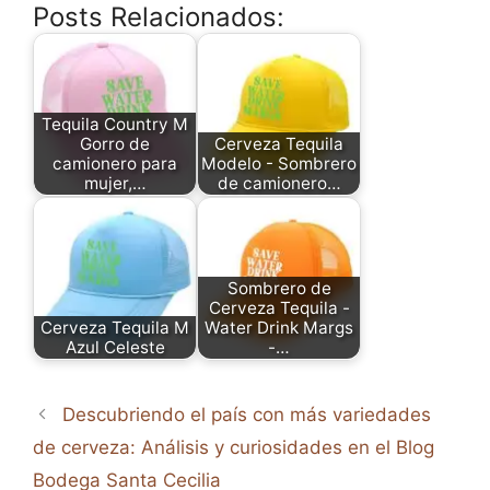
Posts Relacionados:
Tequila Country M
Gorro de
Cerveza Tequila
camionero para
Modelo - Sombrero
mujer,…
de camionero…
Sombrero de
Cerveza Tequila -
Cerveza Tequila M
Water Drink Margs
Azul Celeste
-…
Descubriendo el país con más variedades
de cerveza: Análisis y curiosidades en el Blog
Bodega Santa Cecilia