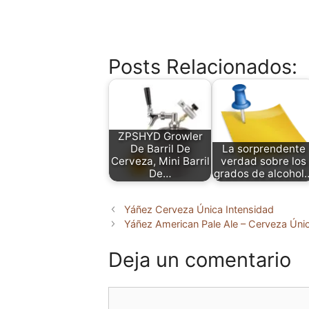
Posts Relacionados:
ZPSHYD Growler
De Barril De
La sorprendente
Cerveza, Mini Barril
verdad sobre los
De…
grados de alcohol
Yáñez Cerveza Única Intensidad
Yáñez American Pale Ale – Cerveza Úni
Deja un comentario
Comentario