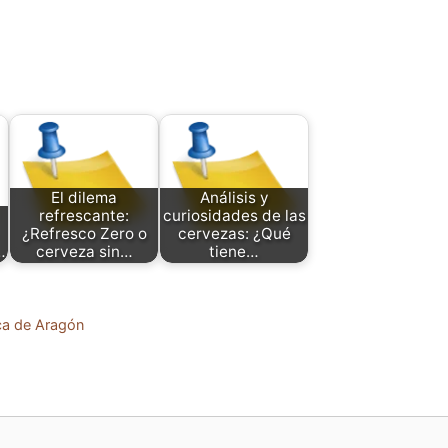
El dilema
Análisis y
refrescante:
curiosidades de las
¿Refresco Zero o
cervezas: ¿Qué
…
cerveza sin…
tiene…
ca de Aragón