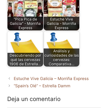
"Pica Pica de
Estuche Vive
Galicia" - Morriña
Galicia - Morriña
Express
Express
Análisis y
Descubriendo por
curiosidades de las
qué las cervezas
cervezas:
1906 de Estrella…
Comparativa…
Estuche Vive Galicia – Morriña Express
“Spain’s Olé” – Estrella Damm
Deja un comentario