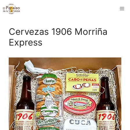
Saltar
M
al
contenido
Cervezas 1906 Morriña
Express