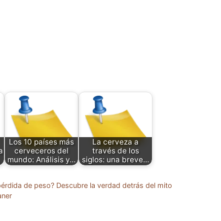
Los 10 países más
La cerveza a
a
cerveceros del
través de los
mundo: Análisis y…
siglos: una breve…
érdida de peso? Descubre la verdad detrás del mito
aner