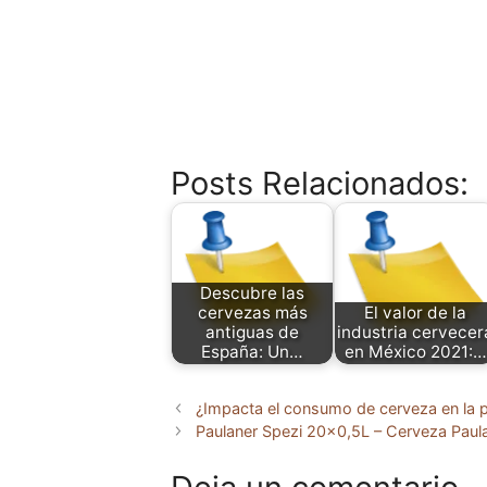
Posts Relacionados:
Descubre las
cervezas más
El valor de la
antiguas de
industria cervecer
España: Un…
en México 2021:…
¿Impacta el consumo de cerveza en la p
Paulaner Spezi 20×0,5L – Cerveza Paul