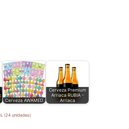
Cerveza Premium
x
Arriaca RUBIA -
Cerveza AWAMED
Arriaca
3L (24 unidades)