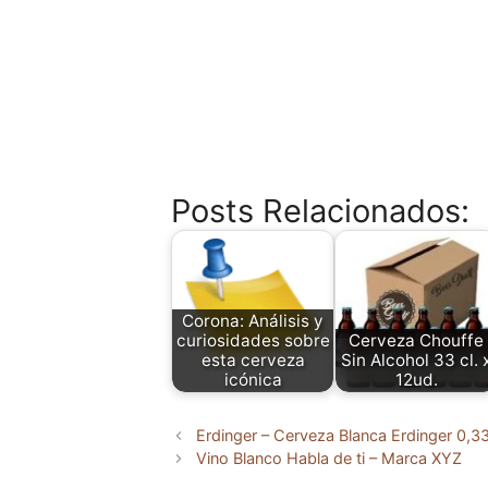
Posts Relacionados:
Corona: Análisis y
curiosidades sobre
Cerveza Chouffe
esta cerveza
Sin Alcohol 33 cl. 
icónica
12ud.
Erdinger – Cerveza Blanca Erdinger 0,3
Vino Blanco Habla de ti – Marca XYZ