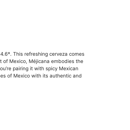
f 4.6º. This refreshing cerveza comes
art of Mexico, Méjicana embodies the
ou’re pairing it with spicy Mexican
hes of Mexico with its authentic and