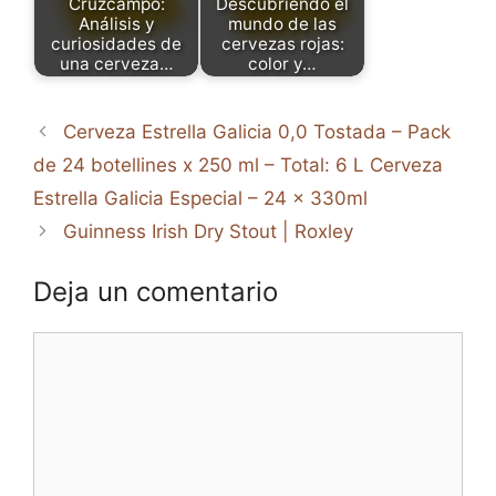
Cruzcampo:
Descubriendo el
Análisis y
mundo de las
curiosidades de
cervezas rojas:
una cerveza…
color y…
Cerveza Estrella Galicia 0,0 Tostada – Pack
de 24 botellines x 250 ml – Total: 6 L Cerveza
Estrella Galicia Especial – 24 x 330ml
Guinness Irish Dry Stout | Roxley
Deja un comentario
Comentario