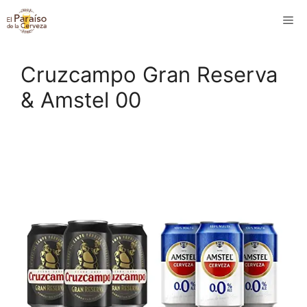
Saltar
M
al
contenido
Cruzcampo Gran Reserva
& Amstel 00