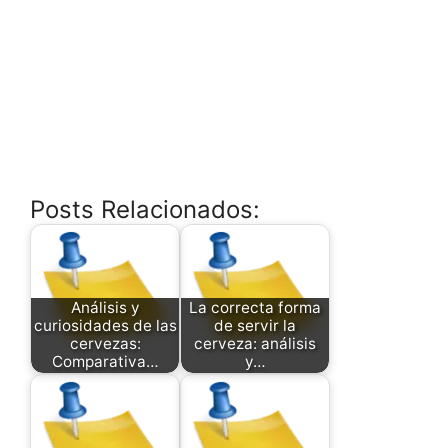
Posts Relacionados:
Análisis y
La correcta forma
curiosidades de las
de servir la
cervezas:
cerveza: análisis
Comparativa…
y…