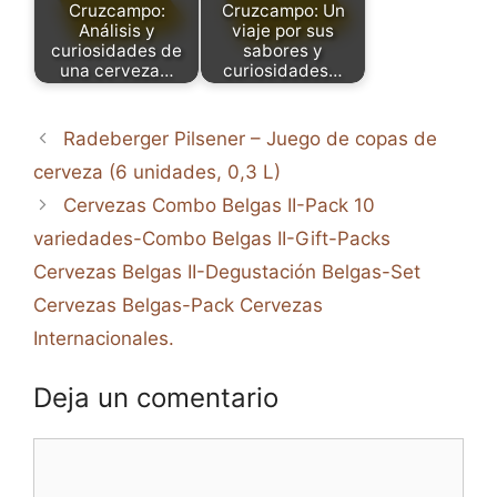
Cruzcampo:
Cruzcampo: Un
Análisis y
viaje por sus
curiosidades de
sabores y
una cerveza…
curiosidades…
Radeberger Pilsener – Juego de copas de
cerveza (6 unidades, 0,3 L)
Cervezas Combo Belgas II-Pack 10
variedades-Combo Belgas II-Gift-Packs
Cervezas Belgas II-Degustación Belgas-Set
Cervezas Belgas-Pack Cervezas
Internacionales.
Deja un comentario
Comentario