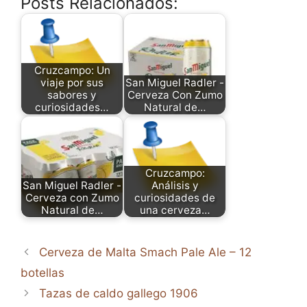
Posts Relacionados:
Cruzcampo: Un
viaje por sus
San Miguel Radler -
sabores y
Cerveza Con Zumo
curiosidades…
Natural de…
Cruzcampo:
San Miguel Radler -
Análisis y
Cerveza con Zumo
curiosidades de
Natural de…
una cerveza…
Cerveza de Malta Smach Pale Ale – 12
botellas
Tazas de caldo gallego 1906