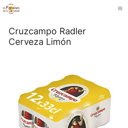
Saltar
M
al
contenido
Cruzcampo Radler
Cerveza Limón