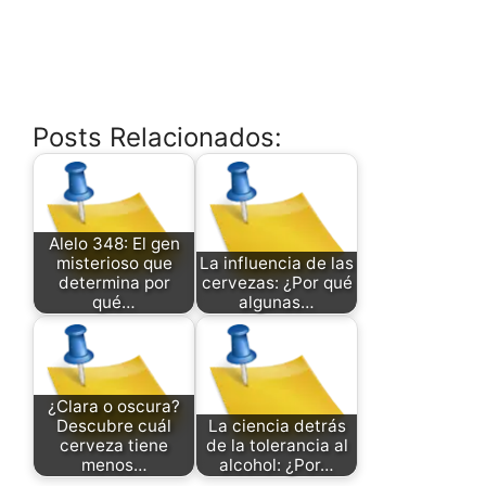
Posts Relacionados:
Alelo 348: El gen
misterioso que
La influencia de las
determina por
cervezas: ¿Por qué
qué…
algunas…
¿Clara o oscura?
Descubre cuál
La ciencia detrás
cerveza tiene
de la tolerancia al
menos…
alcohol: ¿Por…