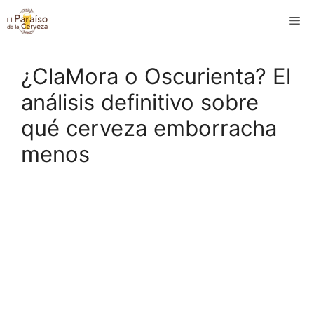
Saltar
M
al
contenido
¿ClaMora o Oscurienta? El
análisis definitivo sobre
qué cerveza emborracha
menos