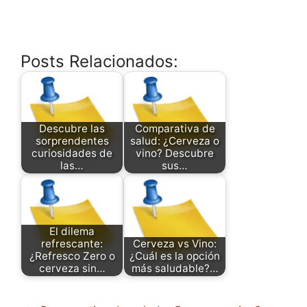
Posts Relacionados:
Descubre las
Comparativa de
sorprendentes
salud: ¿Cerveza o
curiosidades de
vino? Descubre
las…
sus…
El dilema
refrescante:
Cerveza vs Vino:
¿Refresco Zero o
¿Cuál es la opción
cerveza sin…
más saludable?…