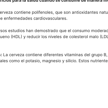
eficios para la salud cuando se consume de manera 
erveza contiene polifenoles, que son antioxidantes nat
o de enfermedades cardiovasculares.
sos estudios han demostrado que el consumo moderad
bueno (HDL) y reducir los niveles de colesterol malo (LD
:
La cerveza contiene diferentes vitaminas del grupo B, 
rales como el potasio, magnesio y silicio. Estos nutrient