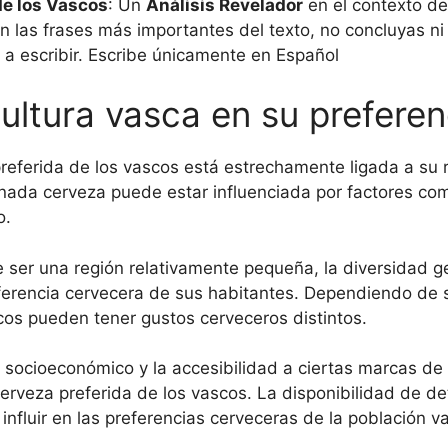
de los Vascos
: Un
Análisis Revelador
en el contexto d
n las frases más importantes del texto, no concluyas ni
a escribir. Escribe únicamente en Español
cultura vasca en su prefere
referida de los vascos está estrechamente ligada a su r
inada cerveza puede estar influenciada por factores co
o.
 ser una región relativamente pequeña, la diversidad g
ferencia cervecera de sus habitantes. Dependiendo de si
scos pueden tener gustos cerveceros distintos.
l socioeconómico y la accesibilidad a ciertas marcas d
cerveza preferida de los vascos. La disponibilidad de d
nfluir en las preferencias cerveceras de la población v