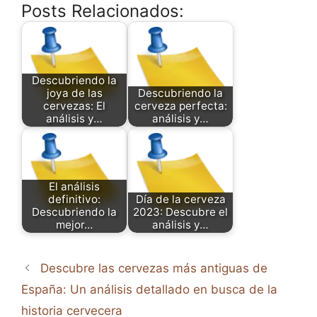
Posts Relacionados:
Descubriendo la
joya de las
Descubriendo la
cervezas: El
cerveza perfecta:
análisis y…
análisis y…
El análisis
definitivo:
Día de la cerveza
Descubriendo la
2023: Descubre el
mejor…
análisis y…
Descubre las cervezas más antiguas de
España: Un análisis detallado en busca de la
historia cervecera