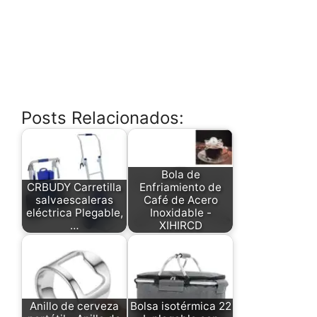
Posts Relacionados:
Bola de
CRBUDY Carretilla
Enfriamiento de
salvaescaleras
Café de Acero
eléctrica Plegable,
Inoxidable -
…
XIHIRCD
Anillo de cerveza
Bolsa isotérmica 22