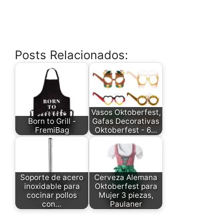
Posts Relacionados:
Vasos Oktoberfest,
Born to Grill -
Gafas Decorativas
FremiBag
Oktoberfest - 6…
Soporte de acero
Cerveza Alemana
inoxidable para
Oktoberfest para
cocinar pollos
Mujer 3 piezas,
con…
Paulaner